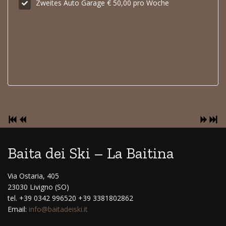
Zweites Auto Garage € 50,00 pro Woche
Baita dei Ski – La Baitina
Via Ostaria, 405
23030 Livigno (SO)
tel. +39 0342 996520 +39 3381802862
Email:
info@baitadeiski.it