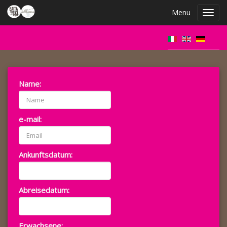
Menu
Toggl
navig
Name:
e-mail:
Ankunftsdatum:
Abreisedatum:
Erwachsene: